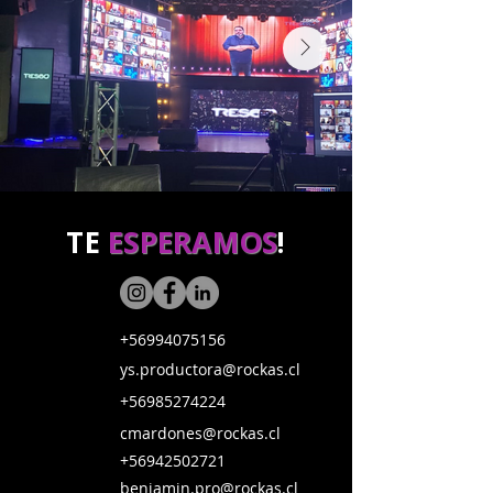
TE
ESPERAMOS
!
+56994075156
ys.productora@rockas.cl
+56985274224
cmardones@rockas.cl
+56942502721
benjamin.pro@rockas.cl