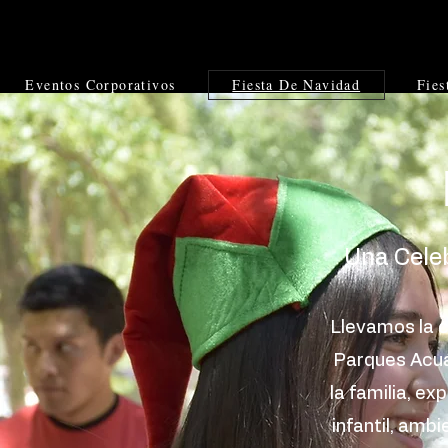
Eventos Corporativos
Fiesta De Navidad
Fies
Una Celeb
Llevamos la c
Parques Acuá
la familia, ex
infantil, amb