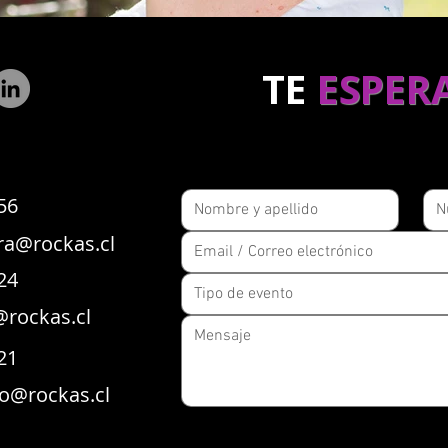
TE
ESPER
56
ra@rockas.cl
24
rockas.cl
21
o@rockas.cl