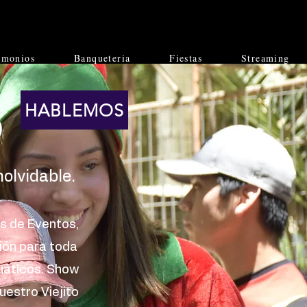
imonios
Banqueteria
Fiestas
Streaming
HABLEMOS
D
olvidable.
os de Eventos,
ión para toda
cuáticos. Show
uestro Viejito