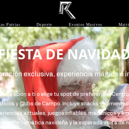
tas Patrias
Deporte
Eventos Masivos
Matr
FIESTA DE NAVIDA
ración exclusiva, experiencia mágica e in
elebración a ti o elige tu spot de preferencia: Centr
ticos y Clubs de Campo. Incluye snacks y alimentac
periencias virtuales, juegos inflables, mecánicos y a
ientación temática navideña y la esperada visita de n