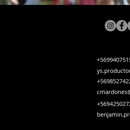
+569940751
ys.producto
+569852742
cmardones@
+569425027
benjamin.pr