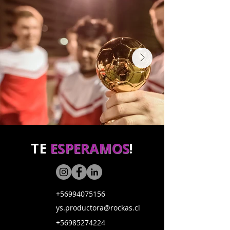
TE
ESPERAMOS
!
+56994075156
ys.productora@rockas.cl
+56985274224