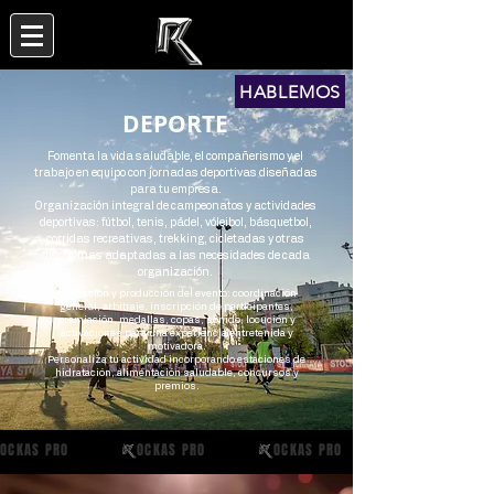
HABLEMOS
DEPORTE
Fomenta la vida saludable, el compañerismo y el
trabajo en equipo con jornadas deportivas diseñadas
para tu empresa.
Organización integral de campeonatos y actividades
deportivas: fútbol, tenis, pádel, vóleibol, básquetbol,
corridas recreativas, trekking, cicletadas y otras
disciplinas adaptadas a las necesidades de cada
organización.
Animación y producción del evento: coordinación
general, arbitraje, inscripción de participantes,
premiación, medallas, copas, sonido, locución y
activaciones para una experiencia entretenida y
motivadora.
Personaliza tu actividad incorporando estaciones de
hidratación, alimentación saludable, concursos y
premios.
OCKAS PRO           