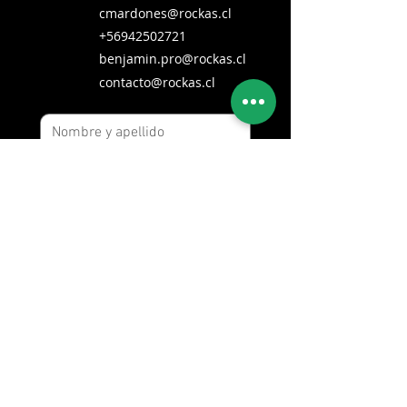
cmardones@rockas.cl
+56942502721
benjamin.pro@rockas.cl
contacto@rockas.cl
Enviar